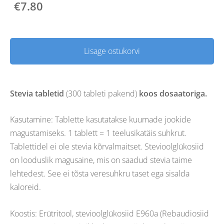
€7.80
Lisage ostukorvi
Stevia tabletid
(300 tableti pakend)
koos dosaatoriga.
Kasutamine: Tablette kasutatakse kuumade jookide
magustamiseks. 1 tablett = 1 teelusikatäis suhkrut.
Tablettidel ei ole stevia kõrvalmaitset. Stevioolglükosiid
on looduslik magusaine, mis on saadud stevia taime
lehtedest. See ei tõsta veresuhkru taset ega sisalda
kaloreid.
Koostis: Erütritool, stevioolglükosiid E960a (Rebaudiosiid