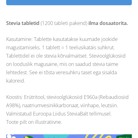
Stevia tabletid
(1200 tableti pakend)
ilma dosaatorita.
Kasutamine: Tablette kasutatakse kuumade jookide
magustamiseks. 1 tablett = 1 teelusikatäis suhkrut.
Tablettidel ei ole stevia kõrvalmaitset. Stevioolglükosiid
on looduslik magusaine, mis on saadud stevia taime
lehtedest. See ei tõsta veresuhkru taset ega sisalda
kaloreid.
Koostis: Erütritool, stevioolglükosiid E960a (Rebaudiosiid
A98%), naatriumvesinikkarbonaat, viinhape, leutsiin.
Valmistatud Euroopa Liidus SteviaBalt tellimusel.
Toote pilt on illustratiivne.