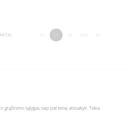
AKTAI
LV
LT
EE
ENG
RU
 grąžinimo sąlygas, taip pat teisę atsisakyti. Tokia