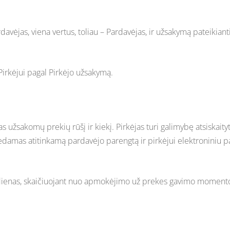
vėjas, viena vertus, toliau – Pardavėjas, ir užsakymą pateikiantis
 Pirkėjui pagal Pirkėjo užsakymą.
s užsakomų prekių rūšį ir kiekį. Pirkėjas turi galimybę atsiskai
s atitinkamą pardavėjo parengtą ir pirkėjui elektroniniu pašt
o dienas, skaičiuojant nuo apmokėjimo už prekes gavimo moment