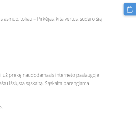
 asmuo, toliau – Pirkėjas, kita vertus, sudaro šią
tyti už prekę naudodamasis interneto paslaugoje
u išsiųstą sąskaitą. Sąskaita parengiama
o.