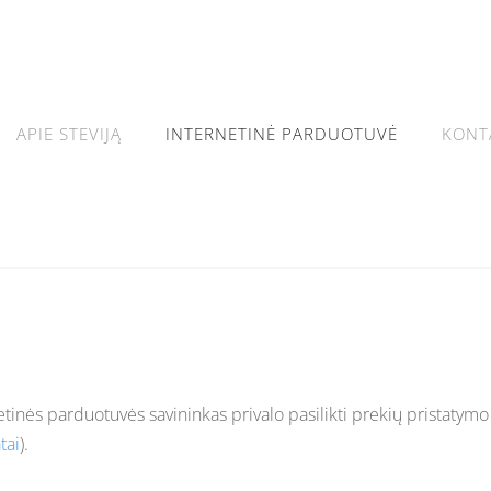
APIE STEVIJĄ
INTERNETINĖ PARDUOTUVĖ
KONT
inės parduotuvės savininkas privalo pasilikti prekių pristatymo ir
tai
).