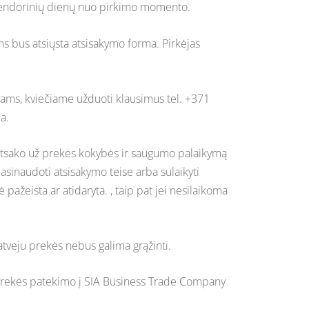
4 kalendorinių dienų nuo pirkimo momento.
ms bus atsiųsta atsisakymo forma. Pirkėjas
umams, kviečiame užduoti klausimus tel. +371
a.
s atsako už prekės kokybės ir saugumo palaikymą
asinaudoti atsisakymo teise arba sulaikyti
 pažeista ar atidaryta. , taip pat jei nesilaikoma
atveju prekės nebus galima grąžinti.
r prekės patekimo į SIA Business Trade Company