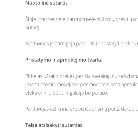
Nuotolinė sutartis
Šioje internetinėje parduotuvėje siūlomų prekių parda
Sutartį:
Pardavėjas įsipareigoja parduoti ir pristatyti prekes
Pristatymo ir apmokėjimo tvarka
Pirkėjas užsako prekes per šią svetainę, nurodydama
įmontuotomis mokėjimo priemonėmis arba apmokėdama
elektroniniu būdu ir galioja be parašo.
Pardavėjas užtikrina prekių išsiuntimą per 2 darb
Teisė atsisakyti sutarties