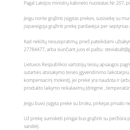
Pagal Latvijos ministrų kabineto nuostatas Nr.207, pi
Jeigu norite grąžinti įsigytas prekes, susisiekę su 
įsipareigoja grąžinti prekę pardavėjui per septynias
Kad nekiltų nesusipratimų, prieš pateikdami užsakymą
27784477, arba siunčiant juos el.paštu:
steviabalt@
Lietuvos Respublikos vartotojų teisių apsaugos pagr
sutarties atsisakymo teisės įgyvendinimo laikotarpiu
kompensacinį mokestį, jei prekė yra naudota ir (arba) 
produkto laikymo reikalavimų (drėgmė , temperatūr
Jeigu buvo įsigyta prekė su broku, pirkėjas privalo 
Už prekę sumokėti pinigai bus grąžinti su peržiūra
sandėlį.