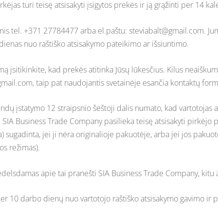
rkėjas turi teisę atsisakyti įsigytos prekės ir ją grąžinti per 1
mumis tel. +371 27784477 arba el.paštu:
steviabalt@gmail.com
. Ju
 dienas nuo raštiško atsisakymo pateikimo ar išsiuntimo.
 įsitikinkite, kad prekės atitinka Jūsų lūkesčius. Kilus neaišk
gmail.com
, taip pat naudojantis svetainėje esančia kontaktų form
indų įstatymo 12 straipsnio šeštoji dalis numato, kad vartotoja
. SIA Business Trade Company pasilieka teisę atsisakyti pirkėjo p
sugadinta, jei ji nėra originalioje pakuotėje, arba jei jos pakuotė
os režimas).
nedelsdamas apie tai pranešti SIA Business Trade Company, kitu 
 per 10 darbo dienų nuo vartotojo raštiško atsisakymo gavimo i