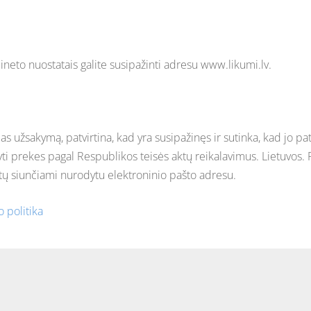
ineto nuostatais galite susipažinti adresu www.likumi.lv.
as užsakymą, patvirtina, kad yra susipažinęs ir sutinka, kad jo 
yti prekes pagal Respublikos teisės aktų reikalavimus. Lietuvos. 
tų siunčiami nurodytu elektroninio pašto adresu.
 politika