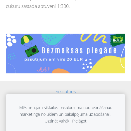
cukuru sastāda aptuveni 1:300.
Sīkdatnes
2025 SteviaBalt all rights reserved
Mēs lietojam sīkfailus pakalpojuma nodrošināšanai,
mārketinga nolūkiem un pakalpojuma uzlabošanai.
Uzzināt vairāk
Pielāgot