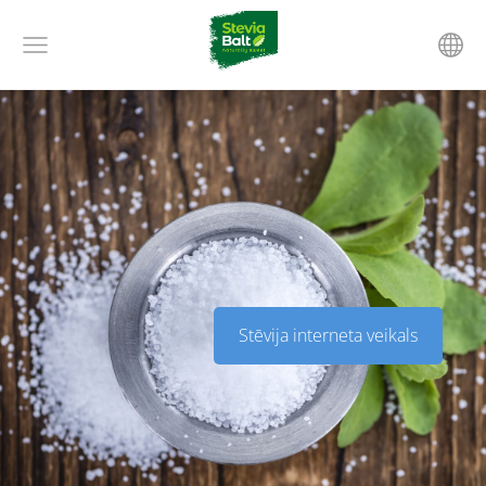
​Stēvija interneta veikals​