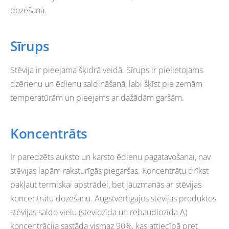
dozēšanā.
Sīrups
Stēvija ir pieejama šķidrā veidā. Sīrups ir pielietojams
dzērienu un ēdienu saldināšanā, labi šķīst pie zemām
temperatūrām un pieejams ar dažādām garšām.
Koncentrāts
Ir paredzēts auksto un karsto ēdienu pagatavošanai, nav
stēvijas lapām raksturīgās piegaršas. Koncentrātu drīkst
pakļaut termiskai apstrādei, bet jāuzmanās ar stēvijas
koncentrātu dozēšanu. Augstvērtīgajos stēvijas produktos
stēvijas saldo vielu (steviozīda un rebaudiozīda A)
koncentrācija sastāda vismaz 90%, kas attiecībā pret