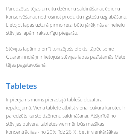
Paredzētas tējas un citu dzērienu saldināšanai, ēdienu
konservēšanai, nodrošinot produktu ilgstošu uzglabāšanu.
Lietojot lapas uzturā pirmo reizi būtu jārēķinās ar nelielu
stēvijas lapām raksturīgu piegaršu.
Stēvijas lapām piemīt tonizējošs efekts, tāpēc senie
Guarani indiāņi ir lietojuši stēvijas lapas pazīstamās Mate
tējas pagatavošanā.
Tabletes
Ir pieejams mums pierastajā tablešu dozatora
iepakojumā. Viena tablete atbilst vienai cukura karotei. Ir
paredzēts karsto dzērienu saldināšanai. Atšķirībā no
stēvijas pulvera, tabletes vienmēr būs mazākas
koncentrācijas - no 20% līdz 26 %, bet ir vienkāršākas