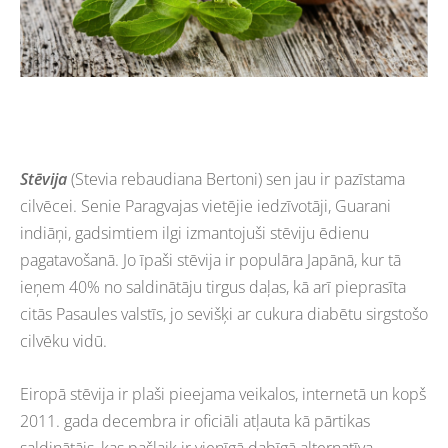
Stēvija
(Stevia rebaudiana Bertoni) sen jau ir pazīstama
cilvēcei. Senie Paragvajas vietējie iedzīvotāji, Guarani
indiāņi, gadsimtiem ilgi izmantojuši stēviju ēdienu
pagatavošanā. Jo īpaši stēvija ir populāra Japānā, kur tā
ieņem 40% no saldinātāju tirgus daļas, kā arī pieprasīta
citās Pasaules valstīs, jo sevišķi ar cukura diabētu sirgstošo
cilvēku vidū.
Eiropā stēvija ir plaši pieejama veikalos, internetā un kopš
2011. gada decembra ir oficiāli atļauta kā pārtikas
saldinātājs, kas pašlaik ir vienīgā dabīgā alternatīva