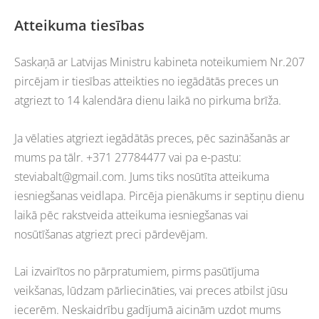
Atteikuma tiesības
Saskaņā ar Latvijas Ministru kabineta noteikumiem Nr.207
pircējam ir tiesības atteikties no iegādātās preces un
atgriezt to 14 kalendāra dienu laikā no pirkuma brīža.
Ja vēlaties atgriezt iegādātās preces, pēc sazināšanās ar
mums pa tālr. +371 27784477 vai pa e-pastu:
steviabalt@gmail.com
. Jums tiks nosūtīta atteikuma
iesniegšanas veidlapa. Pircēja pienākums ir septiņu dienu
laikā pēc rakstveida atteikuma iesniegšanas vai
nosūtīšanas atgriezt preci pārdevējam.
Lai izvairītos no pārpratumiem, pirms pasūtījuma
veikšanas, lūdzam pārliecināties, vai preces atbilst jūsu
iecerēm. Neskaidrību gadījumā aicinām uzdot mums