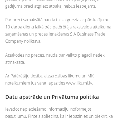
gadījumā preci atgriezt atpakaļ nebūs iespējams.
Par preci samaksātā nauda tiks atgriezta ar pārskatījumu
10 darba dienu laikā pēc patērētāja rakstveida atteikuma
saņemšanas un preces ienākšanas SIA Business Trade
Company noliktavā.
Atsakoties no preces, nauda par veikto piegādi netiek
atmaksāta.
Ar Patērētāju tiesību aizsardzības likumu un MK
noteikumiem Jūs varat iepazīties www.likumi.lv.
Datu apstrāde un Privātuma politika
Ievadot nepieciešamo informāciju, noformējot
pasūtījumu, Pircējs apliecina, ka ir iepazinies un piekrīt, ka