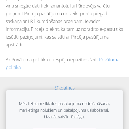
viņa sniegtie dati tiek izmantoti, lai Pārdevējs varētu
pieņemt Pircēja pasūtījumu un veikt preču piegādi
saskaņā ar LR likumdošanas prasībām. Ievadot
informāciju, Pircējs piekrīt, ka tam uz norādīto e-pastu tiks
izsūtīti paziņojumi, kas saistīti ar Pircēja pasūtījuma
apstrādi.
Ar Privātuma politiku ir iespēja iepazīties šeit:
Privātuma
politika
Sīkdatnes
2025 SteviaBalt all rights reserved
Mēs lietojam sīkfailus pakalpojuma nodrošināšanai,
mārketinga nolūkiem un pakalpojuma uzlabošanai.
Uzzināt vairāk
Pielāgot