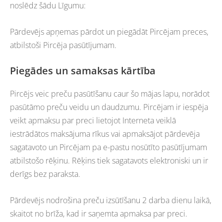
noslēdz šādu Līgumu:
Pārdevējs apņemas pārdot un piegādāt Pircējam preces,
atbilstoši Pircēja pasūtījumam.
Piegādes un samaksas kārtība
Pircējs veic preču pasūtīšanu caur šo mājas lapu, norādot
pasūtāmo preču veidu un daudzumu. Pircējam ir iespēja
veikt apmaksu par preci lietojot Interneta veiklā
iestrādātos maksājuma rīkus vai apmaksājot pārdevēja
sagatavoto un Pircējam pa e-pastu nosūtīto pasūtījumam
atbilstošo rēķinu. Rēķins tiek sagatavots elektroniski un ir
derīgs bez paraksta.
Pārdevējs nodrošina preču izsūtīšanu 2 darba dienu laikā,
skaitot no brīža, kad ir saņemta apmaksa par preci.