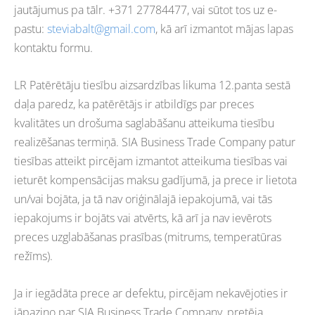
jautājumus pa tālr. +371 27784477, vai sūtot tos uz e-
pastu:
steviabalt@gmail.com
, kā arī izmantot mājas lapas
kontaktu formu.
LR Patērētāju tiesību aizsardzības likuma 12.panta sestā
daļa paredz, ka patērētājs ir atbildīgs par preces
kvalitātes un drošuma saglabāšanu atteikuma tiesību
realizēšanas termiņā. SIA Business Trade Company patur
tiesības atteikt pircējam izmantot atteikuma tiesības vai
ieturēt kompensācijas maksu gadījumā, ja prece ir lietota
un/vai bojāta, ja tā nav oriģinālajā iepakojumā, vai tās
iepakojums ir bojāts vai atvērts, kā arī ja nav ievērots
preces uzglabāšanas prasības (mitrums, temperatūras
režīms).
Ja ir iegādāta prece ar defektu, pircējam nekavējoties ir
jāpaziņo par SIA Business Trade Company, pretēja