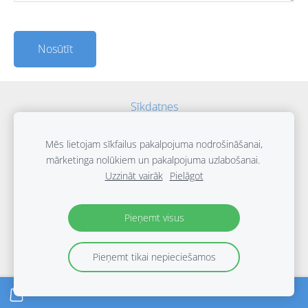
Sīkdatnes
2025 SteviaBalt all rights reserved
Mēs lietojam sīkfailus pakalpojuma nodrošināšanai,
mārketinga nolūkiem un pakalpojuma uzlabošanai.
Uzzināt vairāk
Pielāgot
Pieņemt visus
Pieņemt tikai nepieciešamos