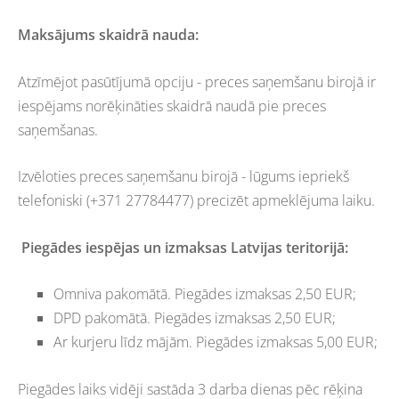
Maksājums skaidrā nauda:
Atzīmējot pasūtījumā opciju - preces saņemšanu birojā ir
iespējams norēķināties skaidrā naudā pie preces
saņemšanas.
Izvēloties preces saņemšanu birojā - lūgums iepriekš
telefoniski (+371 27784477) precizēt apmeklējuma laiku.
Piegādes iespējas un izmaksas Latvijas teritorijā:
Omniva pakomātā. Piegādes izmaksas 2,50 EUR;
DPD pakomātā. Piegādes izmaksas 2,50 EUR;
Ar kurjeru līdz mājām. Piegādes izmaksas 5,00 EUR;
Piegādes laiks vidēji sastāda 3 darba dienas pēc rēķina